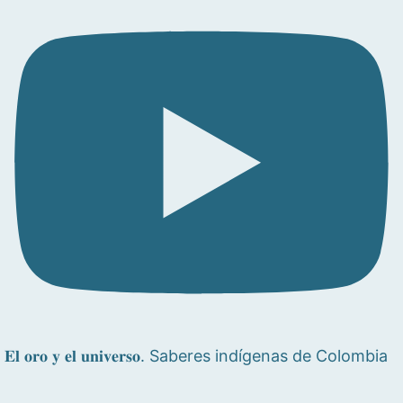
𝐄𝐥 𝐨𝐫𝐨 𝐲 𝐞𝐥 𝐮𝐧𝐢𝐯𝐞𝐫𝐬𝐨. Saberes indígenas de Colombia