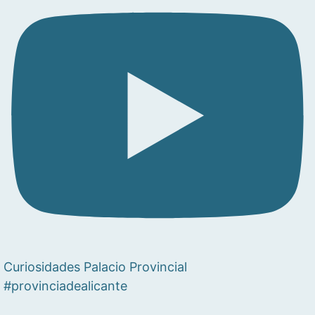
Curiosidades Palacio Provincial
#provinciadealicante