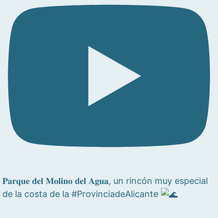
𝐏𝐚𝐫𝐪𝐮𝐞 𝐝𝐞𝐥 𝐌𝐨𝐥𝐢𝐧𝐨 𝐝𝐞𝐥 𝐀𝐠𝐮𝐚, un rincón muy especial
de la costa de la #ProvinciadeAlicante