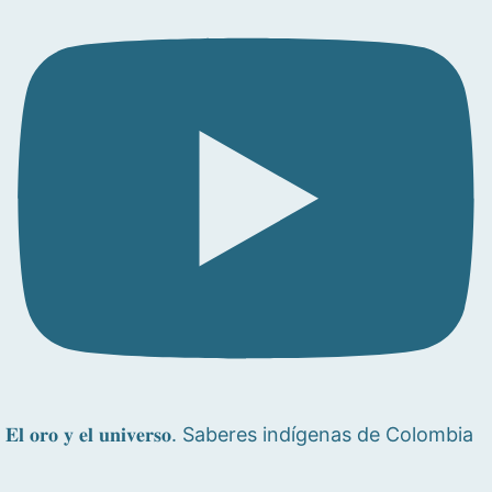
𝐄𝐥 𝐨𝐫𝐨 𝐲 𝐞𝐥 𝐮𝐧𝐢𝐯𝐞𝐫𝐬𝐨. Saberes indígenas de Colombia