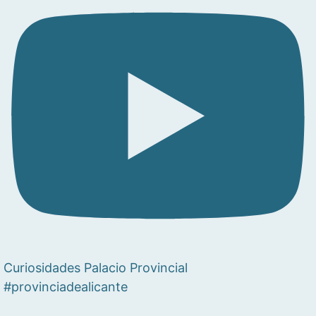
Curiosidades Palacio Provincial
#provinciadealicante