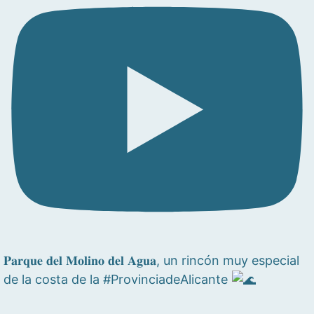
𝐏𝐚𝐫𝐪𝐮𝐞 𝐝𝐞𝐥 𝐌𝐨𝐥𝐢𝐧𝐨 𝐝𝐞𝐥 𝐀𝐠𝐮𝐚, un rincón muy especial
de la costa de la #ProvinciadeAlicante