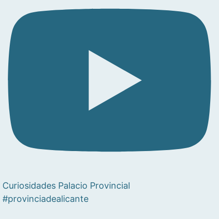
Curiosidades Palacio Provincial
#provinciadealicante