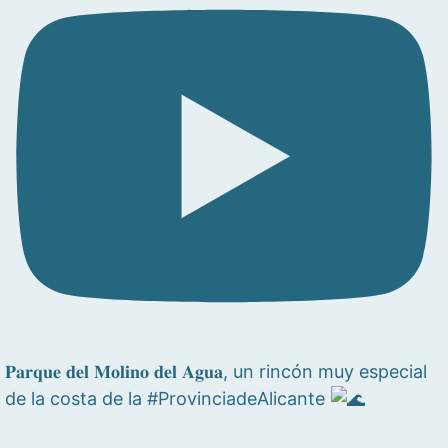
𝐏𝐚𝐫𝐪𝐮𝐞 𝐝𝐞𝐥 𝐌𝐨𝐥𝐢𝐧𝐨 𝐝𝐞𝐥 𝐀𝐠𝐮𝐚, un rincón muy especial
de la costa de la #ProvinciadeAlicante