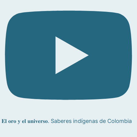
𝐄𝐥 𝐨𝐫𝐨 𝐲 𝐞𝐥 𝐮𝐧𝐢𝐯𝐞𝐫𝐬𝐨. Saberes indígenas de Colombia