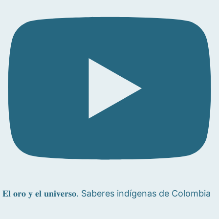
𝐄𝐥 𝐨𝐫𝐨 𝐲 𝐞𝐥 𝐮𝐧𝐢𝐯𝐞𝐫𝐬𝐨. Saberes indígenas de Colombia