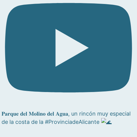
𝐏𝐚𝐫𝐪𝐮𝐞 𝐝𝐞𝐥 𝐌𝐨𝐥𝐢𝐧𝐨 𝐝𝐞𝐥 𝐀𝐠𝐮𝐚, un rincón muy especial
de la costa de la #ProvinciadeAlicante