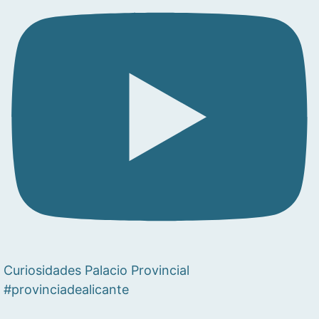
Curiosidades Palacio Provincial
#provinciadealicante