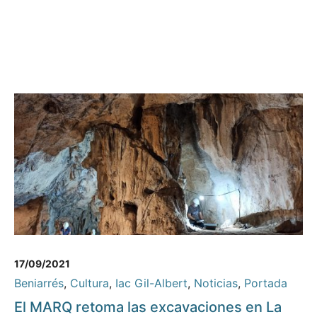
17/09/2021
Beniarrés
,
Cultura
,
Iac Gil-Albert
,
Noticias
,
Portada
El MARQ retoma las excavaciones en La