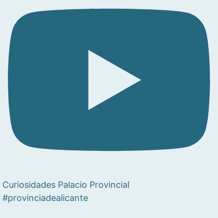
Curiosidades Palacio Provincial
#provinciadealicante