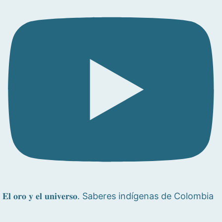
𝐄𝐥 𝐨𝐫𝐨 𝐲 𝐞𝐥 𝐮𝐧𝐢𝐯𝐞𝐫𝐬𝐨. Saberes indígenas de Colombia