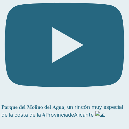
𝐏𝐚𝐫𝐪𝐮𝐞 𝐝𝐞𝐥 𝐌𝐨𝐥𝐢𝐧𝐨 𝐝𝐞𝐥 𝐀𝐠𝐮𝐚, un rincón muy especial
de la costa de la #ProvinciadeAlicante