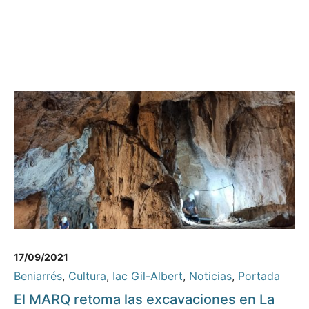
17/09/2021
Beniarrés
,
Cultura
,
Iac Gil-Albert
,
Noticias
,
Portada
El MARQ retoma las excavaciones en La