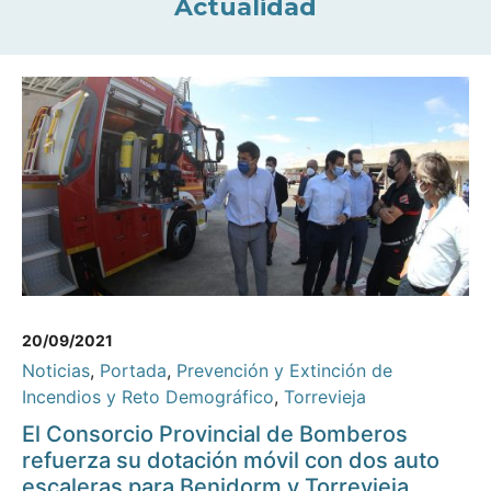
Actualidad
20/09/2021
Noticias
,
Portada
,
Prevención y Extinción de
Incendios y Reto Demográfico
,
Torrevieja
El Consorcio Provincial de Bomberos
refuerza su dotación móvil con dos auto
escaleras para Benidorm y Torrevieja