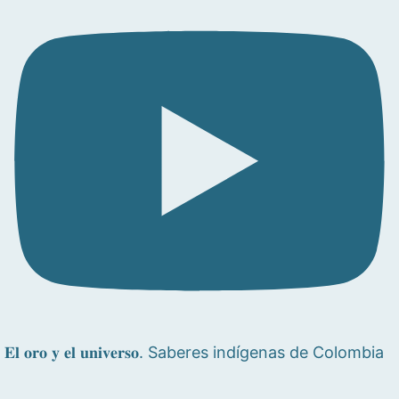
𝐄𝐥 𝐨𝐫𝐨 𝐲 𝐞𝐥 𝐮𝐧𝐢𝐯𝐞𝐫𝐬𝐨. Saberes indígenas de Colombia