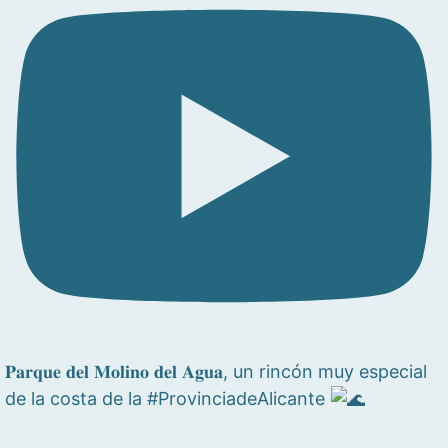
𝐏𝐚𝐫𝐪𝐮𝐞 𝐝𝐞𝐥 𝐌𝐨𝐥𝐢𝐧𝐨 𝐝𝐞𝐥 𝐀𝐠𝐮𝐚, un rincón muy especial
de la costa de la #ProvinciadeAlicante