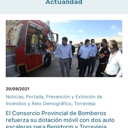
Actualidad
20/09/2021
Noticias
,
Portada
,
Prevención y Extinción de
Incendios y Reto Demográfico
,
Torrevieja
El Consorcio Provincial de Bomberos
refuerza su dotación móvil con dos auto
escaleras para Benidorm y Torrevieja