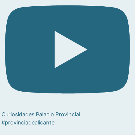
Curiosidades Palacio Provincial
#provinciadealicante