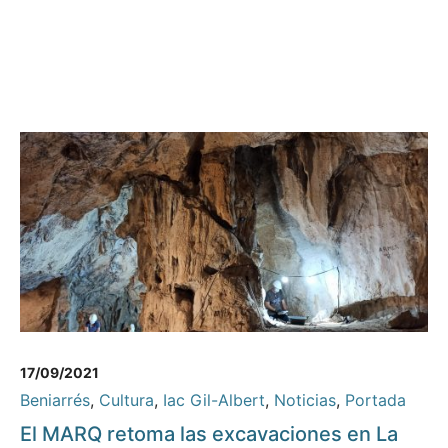
17/09/2021
Beniarrés
,
Cultura
,
Iac Gil-Albert
,
Noticias
,
Portada
El MARQ retoma las excavaciones en La