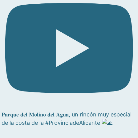
𝐏𝐚𝐫𝐪𝐮𝐞 𝐝𝐞𝐥 𝐌𝐨𝐥𝐢𝐧𝐨 𝐝𝐞𝐥 𝐀𝐠𝐮𝐚, un rincón muy especial
de la costa de la #ProvinciadeAlicante