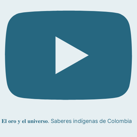
𝐄𝐥 𝐨𝐫𝐨 𝐲 𝐞𝐥 𝐮𝐧𝐢𝐯𝐞𝐫𝐬𝐨. Saberes indígenas de Colombia