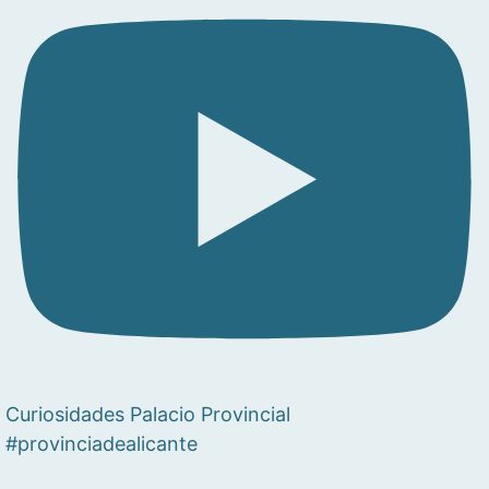
Curiosidades Palacio Provincial
#provinciadealicante