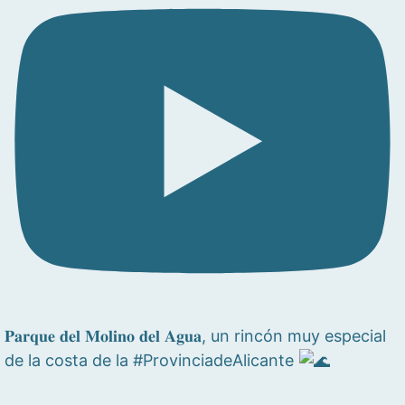
𝐏𝐚𝐫𝐪𝐮𝐞 𝐝𝐞𝐥 𝐌𝐨𝐥𝐢𝐧𝐨 𝐝𝐞𝐥 𝐀𝐠𝐮𝐚, un rincón muy especial
de la costa de la #ProvinciadeAlicante