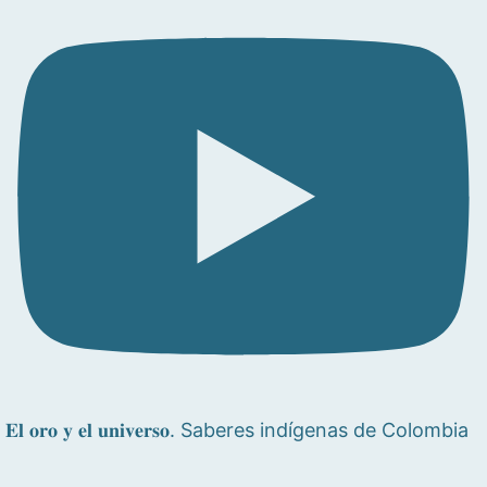
𝐄𝐥 𝐨𝐫𝐨 𝐲 𝐞𝐥 𝐮𝐧𝐢𝐯𝐞𝐫𝐬𝐨. Saberes indígenas de Colombia