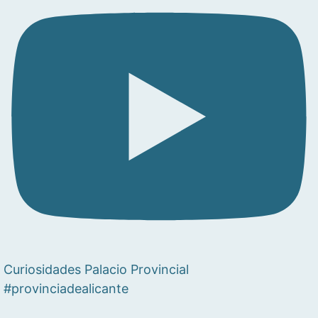
Curiosidades Palacio Provincial
#provinciadealicante