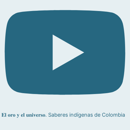
𝐄𝐥 𝐨𝐫𝐨 𝐲 𝐞𝐥 𝐮𝐧𝐢𝐯𝐞𝐫𝐬𝐨. Saberes indígenas de Colombia