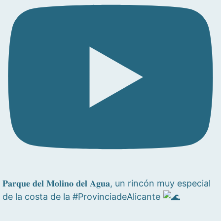
𝐏𝐚𝐫𝐪𝐮𝐞 𝐝𝐞𝐥 𝐌𝐨𝐥𝐢𝐧𝐨 𝐝𝐞𝐥 𝐀𝐠𝐮𝐚, un rincón muy especial
de la costa de la #ProvinciadeAlicante