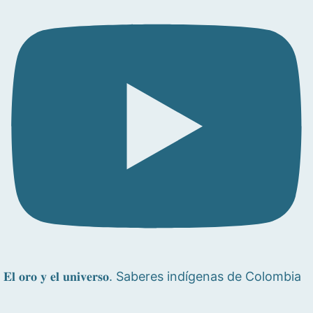
𝐄𝐥 𝐨𝐫𝐨 𝐲 𝐞𝐥 𝐮𝐧𝐢𝐯𝐞𝐫𝐬𝐨. Saberes indígenas de Colombia