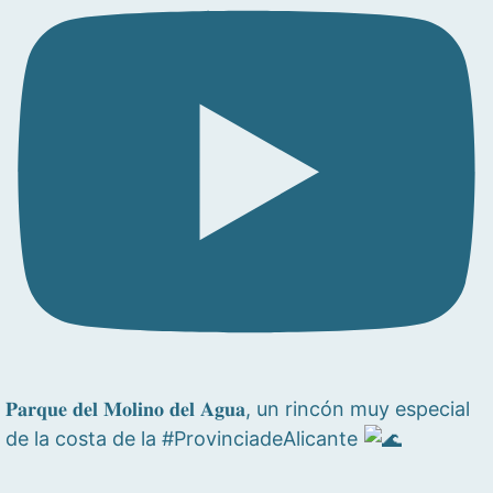
𝐏𝐚𝐫𝐪𝐮𝐞 𝐝𝐞𝐥 𝐌𝐨𝐥𝐢𝐧𝐨 𝐝𝐞𝐥 𝐀𝐠𝐮𝐚, un rincón muy especial
de la costa de la #ProvinciadeAlicante