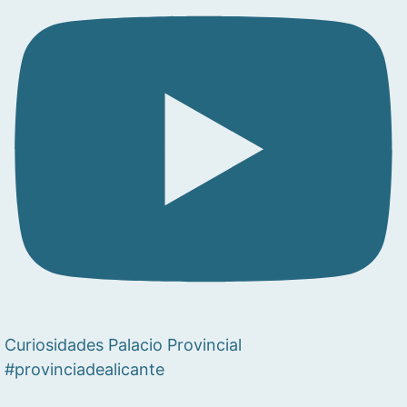
Curiosidades Palacio Provincial
#provinciadealicante