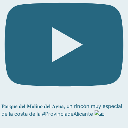
𝐏𝐚𝐫𝐪𝐮𝐞 𝐝𝐞𝐥 𝐌𝐨𝐥𝐢𝐧𝐨 𝐝𝐞𝐥 𝐀𝐠𝐮𝐚, un rincón muy especial
de la costa de la #ProvinciadeAlicante