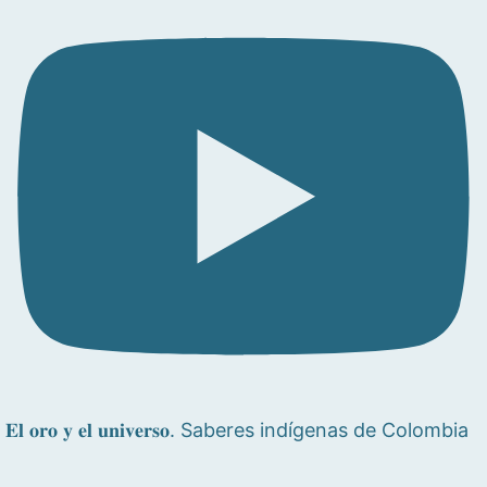
𝐄𝐥 𝐨𝐫𝐨 𝐲 𝐞𝐥 𝐮𝐧𝐢𝐯𝐞𝐫𝐬𝐨. Saberes indígenas de Colombia