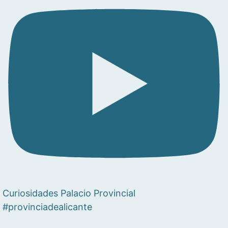
Curiosidades Palacio Provincial
#provinciadealicante