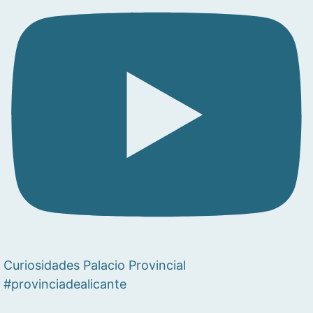
Curiosidades Palacio Provincial
#provinciadealicante