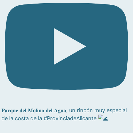
𝐏𝐚𝐫𝐪𝐮𝐞 𝐝𝐞𝐥 𝐌𝐨𝐥𝐢𝐧𝐨 𝐝𝐞𝐥 𝐀𝐠𝐮𝐚, un rincón muy especial
de la costa de la #ProvinciadeAlicante