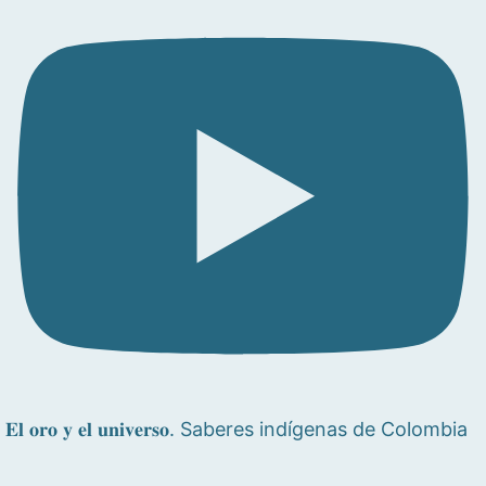
𝐄𝐥 𝐨𝐫𝐨 𝐲 𝐞𝐥 𝐮𝐧𝐢𝐯𝐞𝐫𝐬𝐨. Saberes indígenas de Colombia