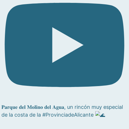
𝐏𝐚𝐫𝐪𝐮𝐞 𝐝𝐞𝐥 𝐌𝐨𝐥𝐢𝐧𝐨 𝐝𝐞𝐥 𝐀𝐠𝐮𝐚, un rincón muy especial
de la costa de la #ProvinciadeAlicante