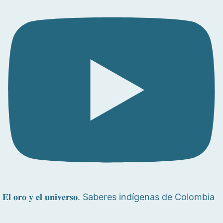
𝐄𝐥 𝐨𝐫𝐨 𝐲 𝐞𝐥 𝐮𝐧𝐢𝐯𝐞𝐫𝐬𝐨. Saberes indígenas de Colombia