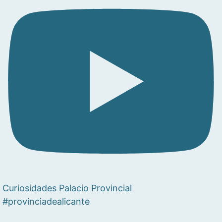
Curiosidades Palacio Provincial
#provinciadealicante