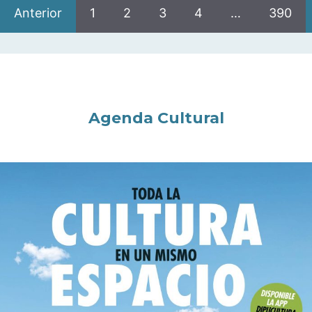
Anterior
1
2
3
4
…
390
Agenda Cultural