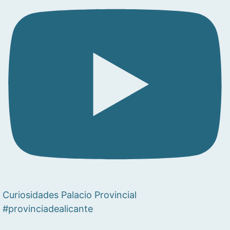
Curiosidades Palacio Provincial
#provinciadealicante