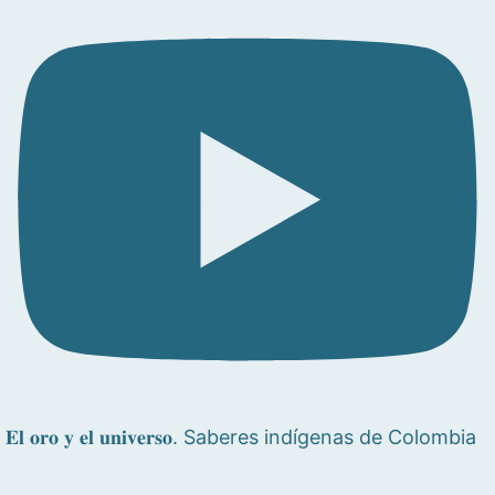
𝐄𝐥 𝐨𝐫𝐨 𝐲 𝐞𝐥 𝐮𝐧𝐢𝐯𝐞𝐫𝐬𝐨. Saberes indígenas de Colombia