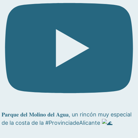
𝐏𝐚𝐫𝐪𝐮𝐞 𝐝𝐞𝐥 𝐌𝐨𝐥𝐢𝐧𝐨 𝐝𝐞𝐥 𝐀𝐠𝐮𝐚, un rincón muy especial
de la costa de la #ProvinciadeAlicante