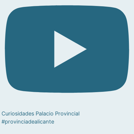
Curiosidades Palacio Provincial
#provinciadealicante