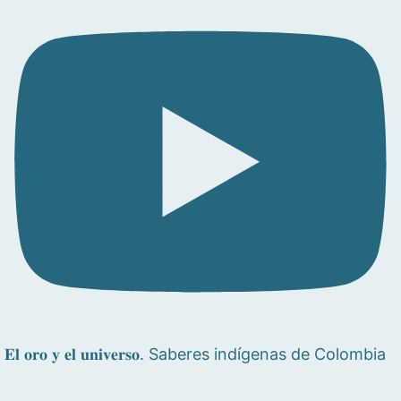
𝐄𝐥 𝐨𝐫𝐨 𝐲 𝐞𝐥 𝐮𝐧𝐢𝐯𝐞𝐫𝐬𝐨. Saberes indígenas de Colombia