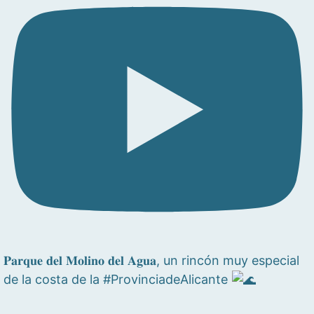
𝐏𝐚𝐫𝐪𝐮𝐞 𝐝𝐞𝐥 𝐌𝐨𝐥𝐢𝐧𝐨 𝐝𝐞𝐥 𝐀𝐠𝐮𝐚, un rincón muy especial
de la costa de la #ProvinciadeAlicante