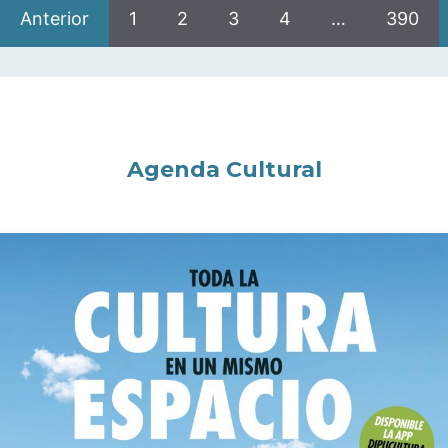
Anterior
1
2
3
4
…
390
Agenda Cultural