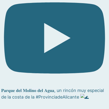
𝐏𝐚𝐫𝐪𝐮𝐞 𝐝𝐞𝐥 𝐌𝐨𝐥𝐢𝐧𝐨 𝐝𝐞𝐥 𝐀𝐠𝐮𝐚, un rincón muy especial
de la costa de la #ProvinciadeAlicante