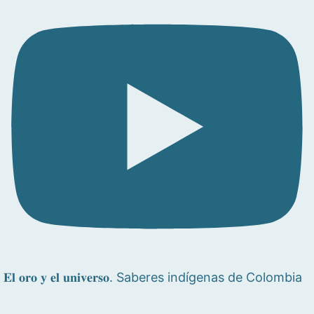
𝐄𝐥 𝐨𝐫𝐨 𝐲 𝐞𝐥 𝐮𝐧𝐢𝐯𝐞𝐫𝐬𝐨. Saberes indígenas de Colombia