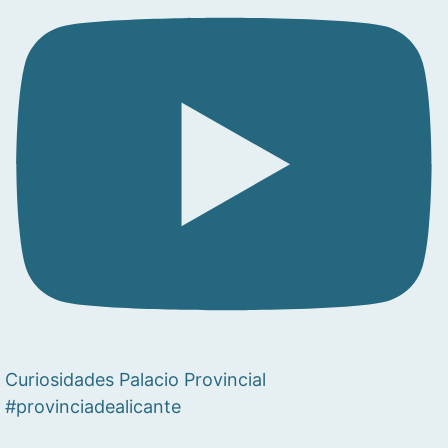
Curiosidades Palacio Provincial
#provinciadealicante