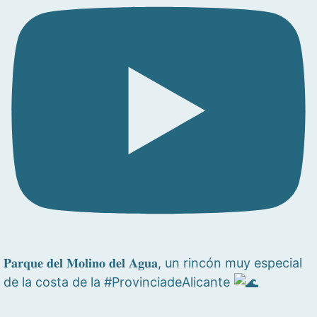
𝐏𝐚𝐫𝐪𝐮𝐞 𝐝𝐞𝐥 𝐌𝐨𝐥𝐢𝐧𝐨 𝐝𝐞𝐥 𝐀𝐠𝐮𝐚, un rincón muy especial
de la costa de la #ProvinciadeAlicante