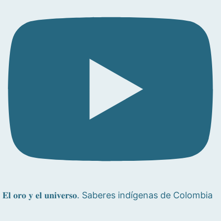
𝐄𝐥 𝐨𝐫𝐨 𝐲 𝐞𝐥 𝐮𝐧𝐢𝐯𝐞𝐫𝐬𝐨. Saberes indígenas de Colombia