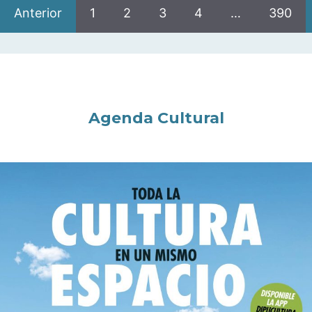
Anterior
1
2
3
4
…
390
Agenda Cultural