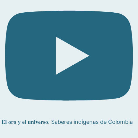
𝐄𝐥 𝐨𝐫𝐨 𝐲 𝐞𝐥 𝐮𝐧𝐢𝐯𝐞𝐫𝐬𝐨. Saberes indígenas de Colombia