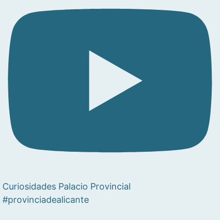
Curiosidades Palacio Provincial
#provinciadealicante