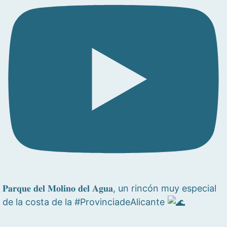
𝐏𝐚𝐫𝐪𝐮𝐞 𝐝𝐞𝐥 𝐌𝐨𝐥𝐢𝐧𝐨 𝐝𝐞𝐥 𝐀𝐠𝐮𝐚, un rincón muy especial
de la costa de la #ProvinciadeAlicante