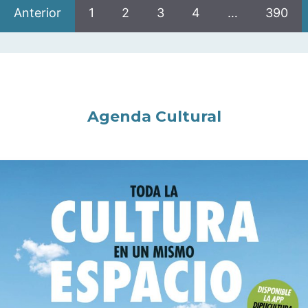
Anterior
1
2
3
4
…
390
Agenda Cultural