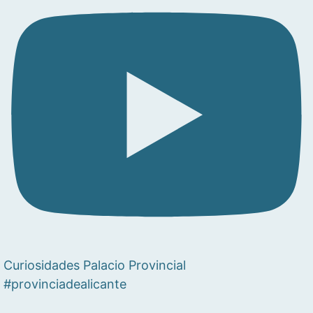
Curiosidades Palacio Provincial
#provinciadealicante