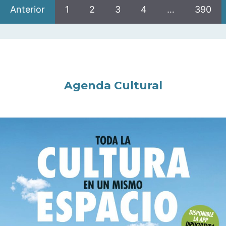
Anterior
1
2
3
4
…
390
Agenda Cultural