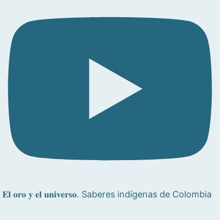
𝐄𝐥 𝐨𝐫𝐨 𝐲 𝐞𝐥 𝐮𝐧𝐢𝐯𝐞𝐫𝐬𝐨. Saberes indígenas de Colombia