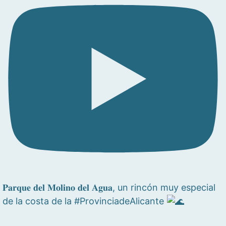
𝐏𝐚𝐫𝐪𝐮𝐞 𝐝𝐞𝐥 𝐌𝐨𝐥𝐢𝐧𝐨 𝐝𝐞𝐥 𝐀𝐠𝐮𝐚, un rincón muy especial
de la costa de la #ProvinciadeAlicante