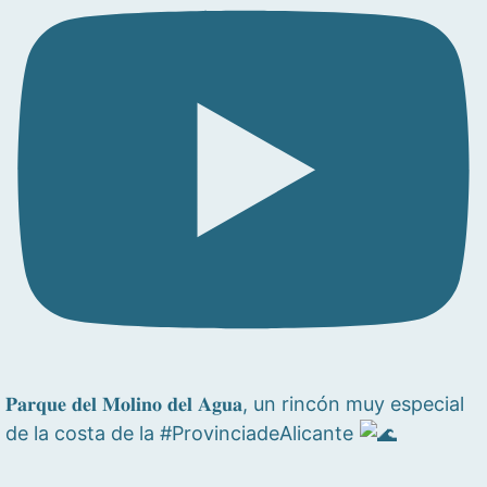
𝐏𝐚𝐫𝐪𝐮𝐞 𝐝𝐞𝐥 𝐌𝐨𝐥𝐢𝐧𝐨 𝐝𝐞𝐥 𝐀𝐠𝐮𝐚, un rincón muy especial
de la costa de la #ProvinciadeAlicante