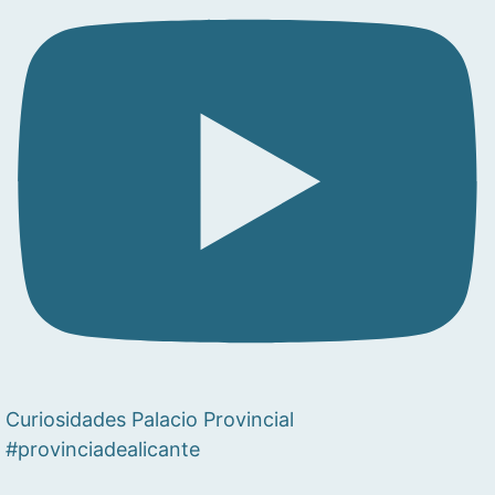
Curiosidades Palacio Provincial
#provinciadealicante