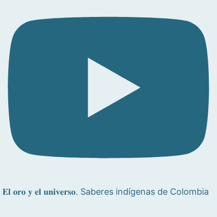
𝐄𝐥 𝐨𝐫𝐨 𝐲 𝐞𝐥 𝐮𝐧𝐢𝐯𝐞𝐫𝐬𝐨. Saberes indígenas de Colombia