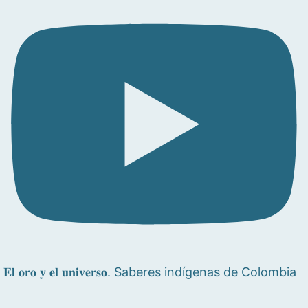
𝐄𝐥 𝐨𝐫𝐨 𝐲 𝐞𝐥 𝐮𝐧𝐢𝐯𝐞𝐫𝐬𝐨. Saberes indígenas de Colombia