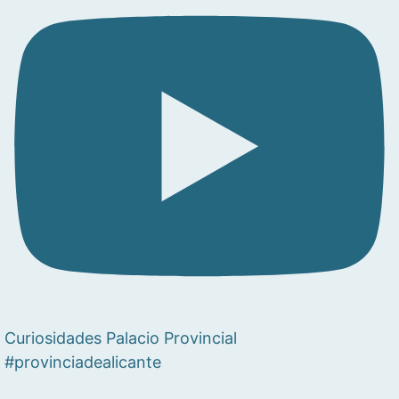
Curiosidades Palacio Provincial
#provinciadealicante