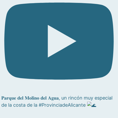
𝐏𝐚𝐫𝐪𝐮𝐞 𝐝𝐞𝐥 𝐌𝐨𝐥𝐢𝐧𝐨 𝐝𝐞𝐥 𝐀𝐠𝐮𝐚, un rincón muy especial
de la costa de la #ProvinciadeAlicante