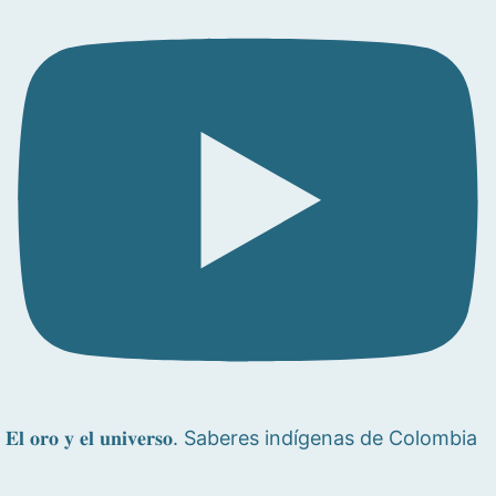
𝐄𝐥 𝐨𝐫𝐨 𝐲 𝐞𝐥 𝐮𝐧𝐢𝐯𝐞𝐫𝐬𝐨. Saberes indígenas de Colombia