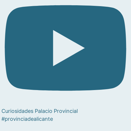
Curiosidades Palacio Provincial
#provinciadealicante