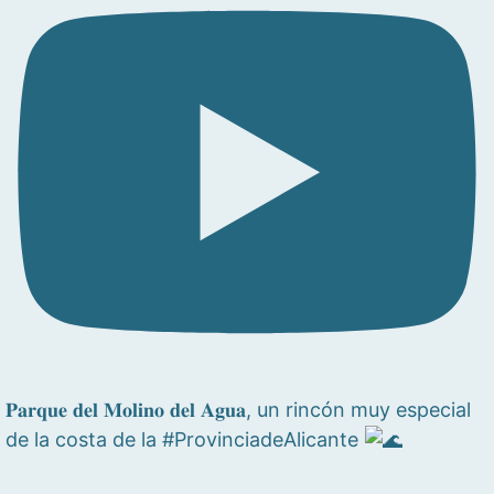
𝐏𝐚𝐫𝐪𝐮𝐞 𝐝𝐞𝐥 𝐌𝐨𝐥𝐢𝐧𝐨 𝐝𝐞𝐥 𝐀𝐠𝐮𝐚, un rincón muy especial
de la costa de la #ProvinciadeAlicante