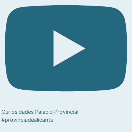
Curiosidades Palacio Provincial
#provinciadealicante