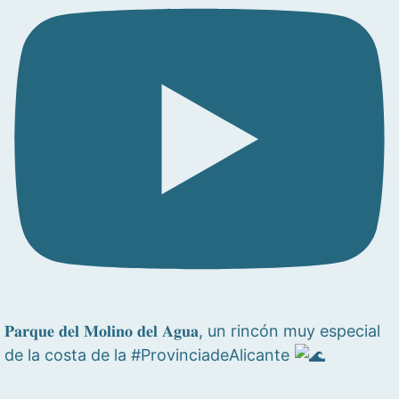
𝐏𝐚𝐫𝐪𝐮𝐞 𝐝𝐞𝐥 𝐌𝐨𝐥𝐢𝐧𝐨 𝐝𝐞𝐥 𝐀𝐠𝐮𝐚, un rincón muy especial
de la costa de la #ProvinciadeAlicante