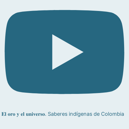
𝐄𝐥 𝐨𝐫𝐨 𝐲 𝐞𝐥 𝐮𝐧𝐢𝐯𝐞𝐫𝐬𝐨. Saberes indígenas de Colombia