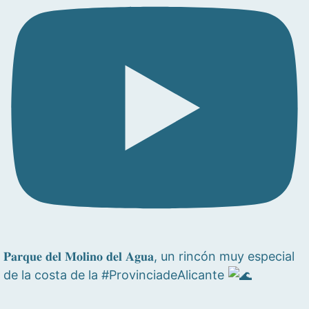
𝐏𝐚𝐫𝐪𝐮𝐞 𝐝𝐞𝐥 𝐌𝐨𝐥𝐢𝐧𝐨 𝐝𝐞𝐥 𝐀𝐠𝐮𝐚, un rincón muy especial
de la costa de la #ProvinciadeAlicante