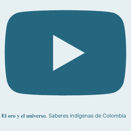
𝐄𝐥 𝐨𝐫𝐨 𝐲 𝐞𝐥 𝐮𝐧𝐢𝐯𝐞𝐫𝐬𝐨. Saberes indígenas de Colombia