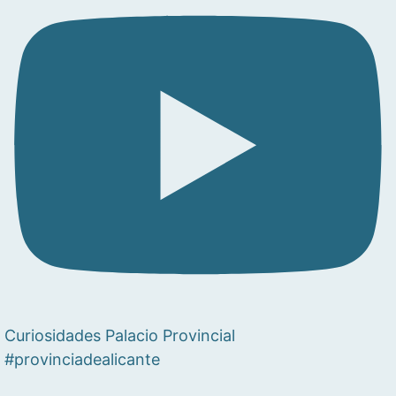
Curiosidades Palacio Provincial
#provinciadealicante