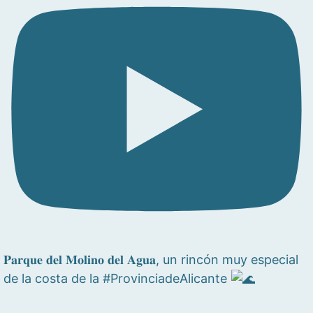
𝐏𝐚𝐫𝐪𝐮𝐞 𝐝𝐞𝐥 𝐌𝐨𝐥𝐢𝐧𝐨 𝐝𝐞𝐥 𝐀𝐠𝐮𝐚, un rincón muy especial
de la costa de la #ProvinciadeAlicante