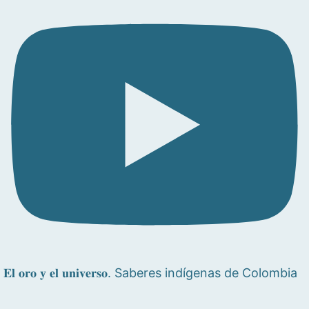
𝐄𝐥 𝐨𝐫𝐨 𝐲 𝐞𝐥 𝐮𝐧𝐢𝐯𝐞𝐫𝐬𝐨. Saberes indígenas de Colombia