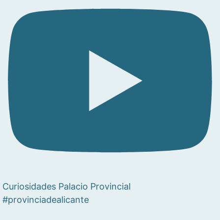
Curiosidades Palacio Provincial
#provinciadealicante