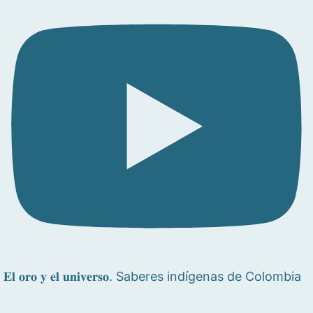
𝐄𝐥 𝐨𝐫𝐨 𝐲 𝐞𝐥 𝐮𝐧𝐢𝐯𝐞𝐫𝐬𝐨. Saberes indígenas de Colombia