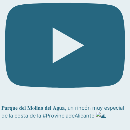
𝐏𝐚𝐫𝐪𝐮𝐞 𝐝𝐞𝐥 𝐌𝐨𝐥𝐢𝐧𝐨 𝐝𝐞𝐥 𝐀𝐠𝐮𝐚, un rincón muy especial
de la costa de la #ProvinciadeAlicante