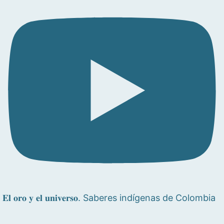
𝐄𝐥 𝐨𝐫𝐨 𝐲 𝐞𝐥 𝐮𝐧𝐢𝐯𝐞𝐫𝐬𝐨. Saberes indígenas de Colombia