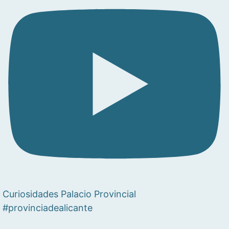
Curiosidades Palacio Provincial
#provinciadealicante