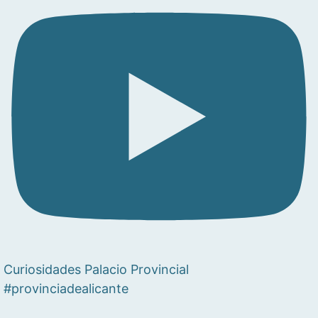
Curiosidades Palacio Provincial
#provinciadealicante