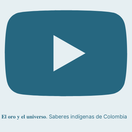
𝐄𝐥 𝐨𝐫𝐨 𝐲 𝐞𝐥 𝐮𝐧𝐢𝐯𝐞𝐫𝐬𝐨. Saberes indígenas de Colombia