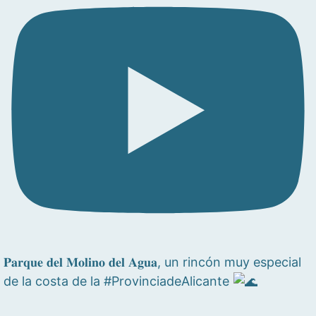
𝐏𝐚𝐫𝐪𝐮𝐞 𝐝𝐞𝐥 𝐌𝐨𝐥𝐢𝐧𝐨 𝐝𝐞𝐥 𝐀𝐠𝐮𝐚, un rincón muy especial
de la costa de la #ProvinciadeAlicante