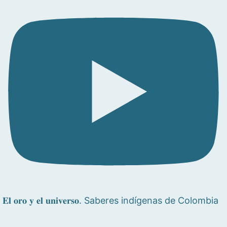
𝐄𝐥 𝐨𝐫𝐨 𝐲 𝐞𝐥 𝐮𝐧𝐢𝐯𝐞𝐫𝐬𝐨. Saberes indígenas de Colombia