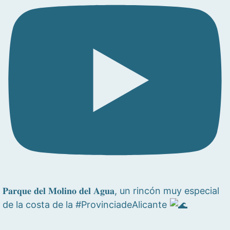
𝐏𝐚𝐫𝐪𝐮𝐞 𝐝𝐞𝐥 𝐌𝐨𝐥𝐢𝐧𝐨 𝐝𝐞𝐥 𝐀𝐠𝐮𝐚, un rincón muy especial
de la costa de la #ProvinciadeAlicante