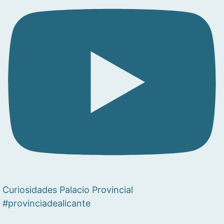
Curiosidades Palacio Provincial
#provinciadealicante