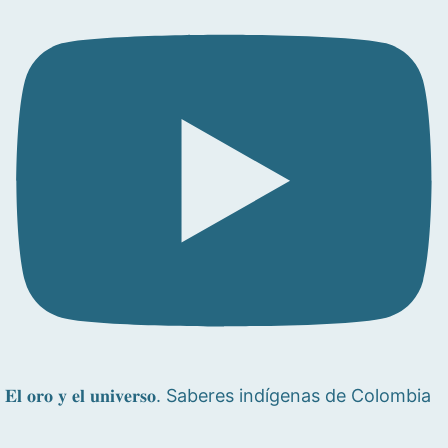
𝐄𝐥 𝐨𝐫𝐨 𝐲 𝐞𝐥 𝐮𝐧𝐢𝐯𝐞𝐫𝐬𝐨. Saberes indígenas de Colombia