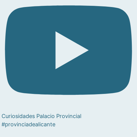
Curiosidades Palacio Provincial
#provinciadealicante