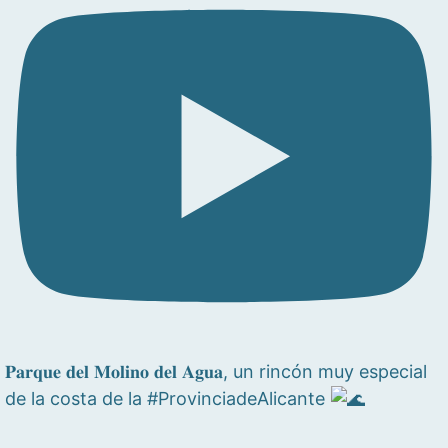
𝐏𝐚𝐫𝐪𝐮𝐞 𝐝𝐞𝐥 𝐌𝐨𝐥𝐢𝐧𝐨 𝐝𝐞𝐥 𝐀𝐠𝐮𝐚, un rincón muy especial
de la costa de la #ProvinciadeAlicante