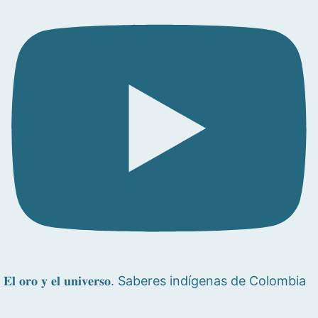
𝐄𝐥 𝐨𝐫𝐨 𝐲 𝐞𝐥 𝐮𝐧𝐢𝐯𝐞𝐫𝐬𝐨. Saberes indígenas de Colombia