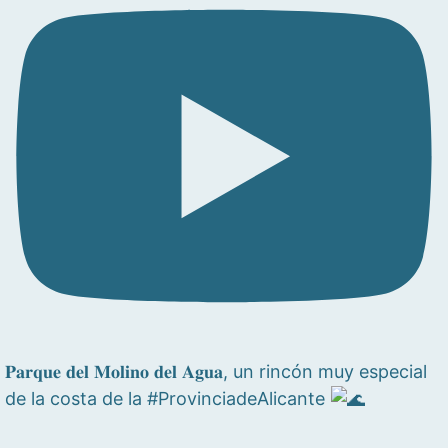
𝐏𝐚𝐫𝐪𝐮𝐞 𝐝𝐞𝐥 𝐌𝐨𝐥𝐢𝐧𝐨 𝐝𝐞𝐥 𝐀𝐠𝐮𝐚, un rincón muy especial
de la costa de la #ProvinciadeAlicante