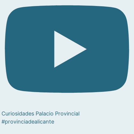
Curiosidades Palacio Provincial
#provinciadealicante