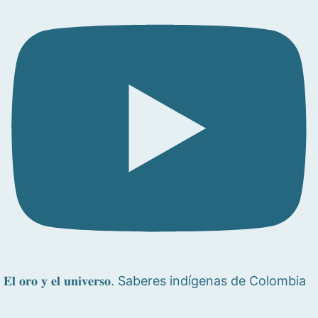
𝐄𝐥 𝐨𝐫𝐨 𝐲 𝐞𝐥 𝐮𝐧𝐢𝐯𝐞𝐫𝐬𝐨. Saberes indígenas de Colombia