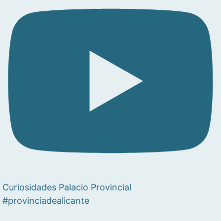
Curiosidades Palacio Provincial
#provinciadealicante