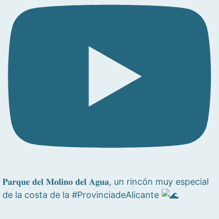
𝐏𝐚𝐫𝐪𝐮𝐞 𝐝𝐞𝐥 𝐌𝐨𝐥𝐢𝐧𝐨 𝐝𝐞𝐥 𝐀𝐠𝐮𝐚, un rincón muy especial
de la costa de la #ProvinciadeAlicante