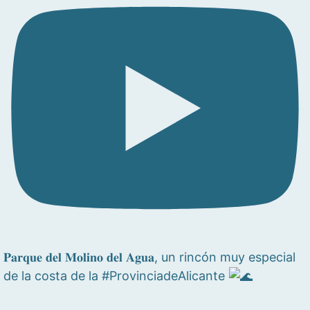
𝐏𝐚𝐫𝐪𝐮𝐞 𝐝𝐞𝐥 𝐌𝐨𝐥𝐢𝐧𝐨 𝐝𝐞𝐥 𝐀𝐠𝐮𝐚, un rincón muy especial
de la costa de la #ProvinciadeAlicante