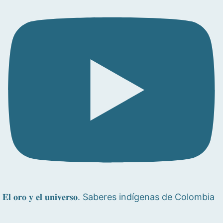
𝐄𝐥 𝐨𝐫𝐨 𝐲 𝐞𝐥 𝐮𝐧𝐢𝐯𝐞𝐫𝐬𝐨. Saberes indígenas de Colombia