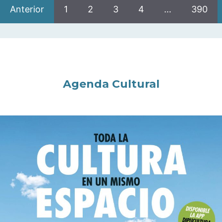
Anterior
1
2
3
4
…
390
Agenda Cultural