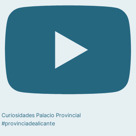
Curiosidades Palacio Provincial
#provinciadealicante