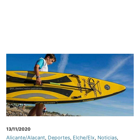
13/11/2020
Alicante/Alacant
,
Deportes
,
Elche/Elx
,
Noticias
,