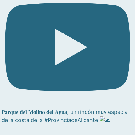
𝐏𝐚𝐫𝐪𝐮𝐞 𝐝𝐞𝐥 𝐌𝐨𝐥𝐢𝐧𝐨 𝐝𝐞𝐥 𝐀𝐠𝐮𝐚, un rincón muy especial
de la costa de la #ProvinciadeAlicante