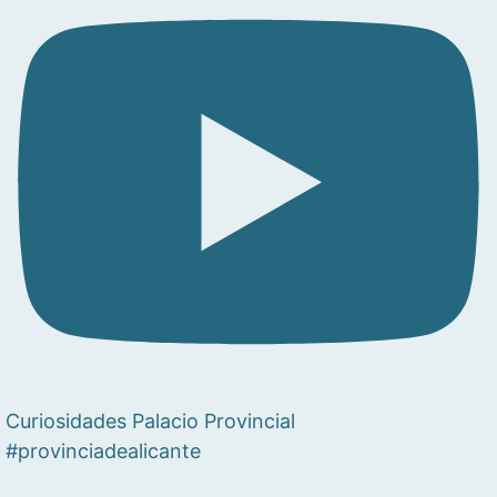
Curiosidades Palacio Provincial
#provinciadealicante