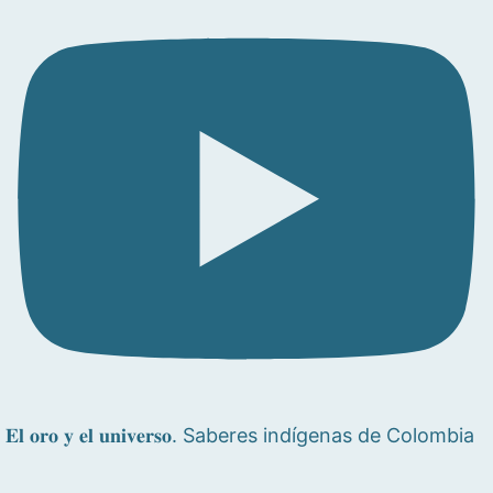
𝐄𝐥 𝐨𝐫𝐨 𝐲 𝐞𝐥 𝐮𝐧𝐢𝐯𝐞𝐫𝐬𝐨. Saberes indígenas de Colombia