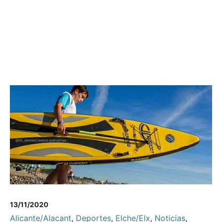
13/11/2020
Alicante/Alacant
,
Deportes
,
Elche/Elx
,
Noticias
,