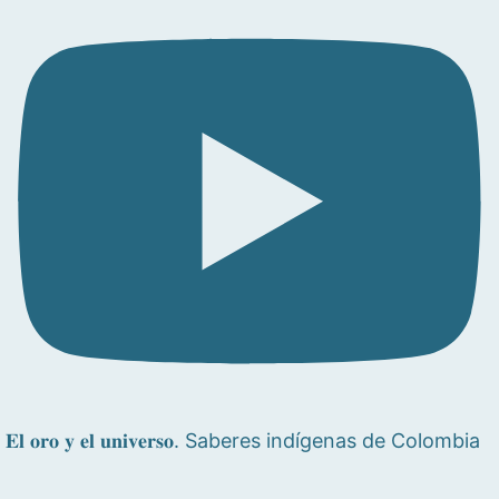
𝐄𝐥 𝐨𝐫𝐨 𝐲 𝐞𝐥 𝐮𝐧𝐢𝐯𝐞𝐫𝐬𝐨. Saberes indígenas de Colombia