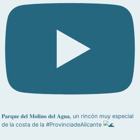
𝐏𝐚𝐫𝐪𝐮𝐞 𝐝𝐞𝐥 𝐌𝐨𝐥𝐢𝐧𝐨 𝐝𝐞𝐥 𝐀𝐠𝐮𝐚, un rincón muy especial
de la costa de la #ProvinciadeAlicante