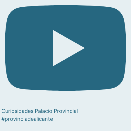
Curiosidades Palacio Provincial
#provinciadealicante