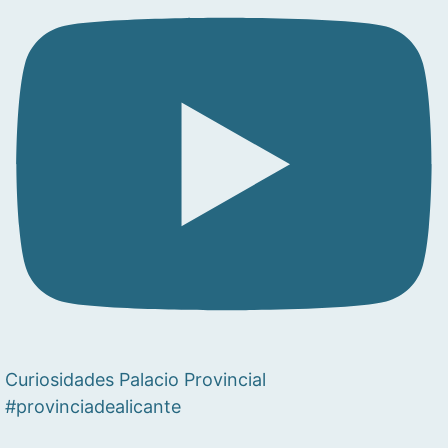
Curiosidades Palacio Provincial
#provinciadealicante