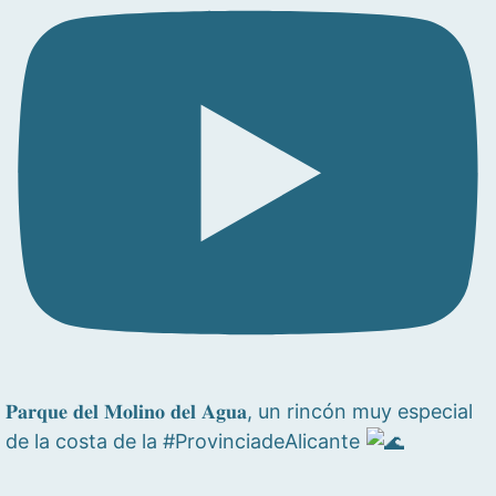
𝐏𝐚𝐫𝐪𝐮𝐞 𝐝𝐞𝐥 𝐌𝐨𝐥𝐢𝐧𝐨 𝐝𝐞𝐥 𝐀𝐠𝐮𝐚, un rincón muy especial
de la costa de la #ProvinciadeAlicante