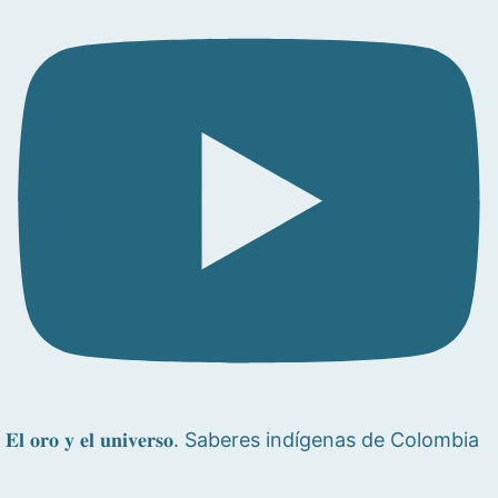
𝐄𝐥 𝐨𝐫𝐨 𝐲 𝐞𝐥 𝐮𝐧𝐢𝐯𝐞𝐫𝐬𝐨. Saberes indígenas de Colombia