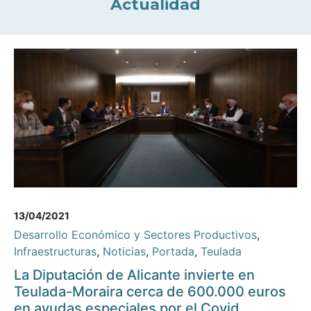
Actualidad
13/04/2021
Desarrollo Económico y Sectores Productivos
,
Infraestructuras
,
Noticias
,
Portada
,
Teulada
La Diputación de Alicante invierte en
Teulada-Moraira cerca de 600.000 euros
en ayudas especiales por el Covid