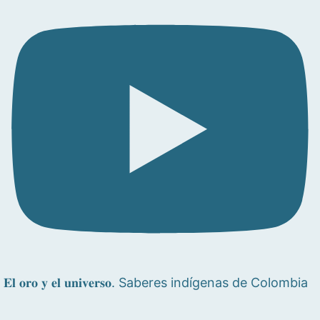
𝐄𝐥 𝐨𝐫𝐨 𝐲 𝐞𝐥 𝐮𝐧𝐢𝐯𝐞𝐫𝐬𝐨. Saberes indígenas de Colombia