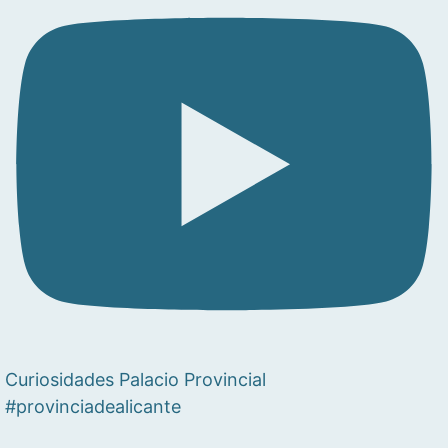
Curiosidades Palacio Provincial
#provinciadealicante