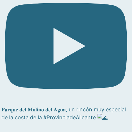
𝐏𝐚𝐫𝐪𝐮𝐞 𝐝𝐞𝐥 𝐌𝐨𝐥𝐢𝐧𝐨 𝐝𝐞𝐥 𝐀𝐠𝐮𝐚, un rincón muy especial
de la costa de la #ProvinciadeAlicante