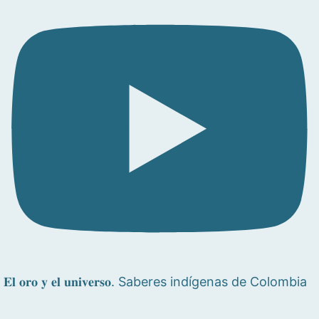
𝐄𝐥 𝐨𝐫𝐨 𝐲 𝐞𝐥 𝐮𝐧𝐢𝐯𝐞𝐫𝐬𝐨. Saberes indígenas de Colombia