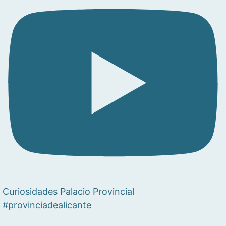
Curiosidades Palacio Provincial
#provinciadealicante