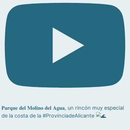
𝐏𝐚𝐫𝐪𝐮𝐞 𝐝𝐞𝐥 𝐌𝐨𝐥𝐢𝐧𝐨 𝐝𝐞𝐥 𝐀𝐠𝐮𝐚, un rincón muy especial
de la costa de la #ProvinciadeAlicante