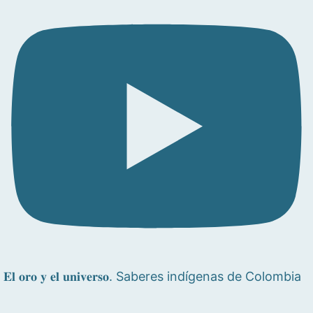
𝐄𝐥 𝐨𝐫𝐨 𝐲 𝐞𝐥 𝐮𝐧𝐢𝐯𝐞𝐫𝐬𝐨. Saberes indígenas de Colombia