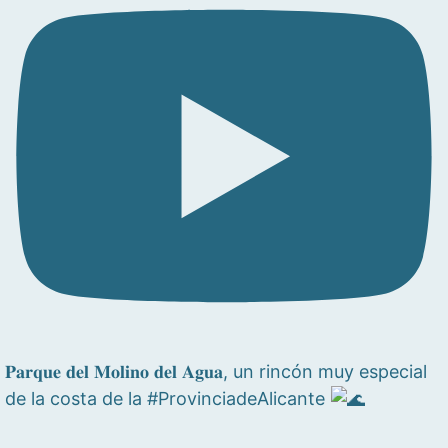
𝐏𝐚𝐫𝐪𝐮𝐞 𝐝𝐞𝐥 𝐌𝐨𝐥𝐢𝐧𝐨 𝐝𝐞𝐥 𝐀𝐠𝐮𝐚, un rincón muy especial
de la costa de la #ProvinciadeAlicante