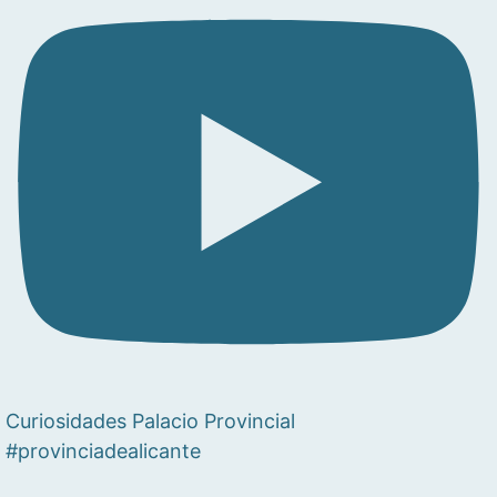
Curiosidades Palacio Provincial
#provinciadealicante