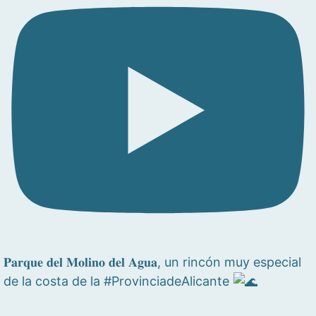
𝐏𝐚𝐫𝐪𝐮𝐞 𝐝𝐞𝐥 𝐌𝐨𝐥𝐢𝐧𝐨 𝐝𝐞𝐥 𝐀𝐠𝐮𝐚, un rincón muy especial
de la costa de la #ProvinciadeAlicante