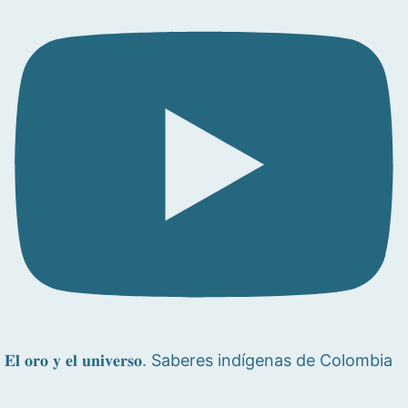
𝐄𝐥 𝐨𝐫𝐨 𝐲 𝐞𝐥 𝐮𝐧𝐢𝐯𝐞𝐫𝐬𝐨. Saberes indígenas de Colombia