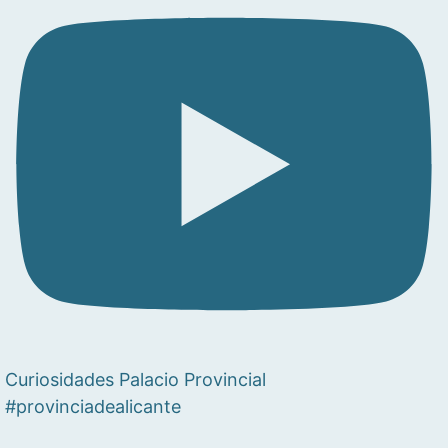
Curiosidades Palacio Provincial
#provinciadealicante