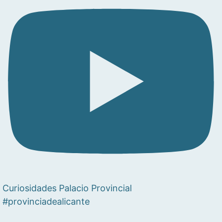
Curiosidades Palacio Provincial
#provinciadealicante