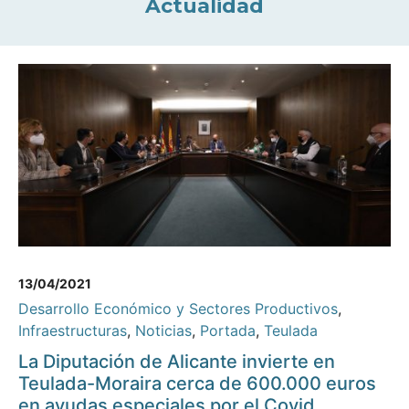
Actualidad
13/04/2021
Desarrollo Económico y Sectores Productivos
,
Infraestructuras
,
Noticias
,
Portada
,
Teulada
La Diputación de Alicante invierte en
Teulada-Moraira cerca de 600.000 euros
en ayudas especiales por el Covid