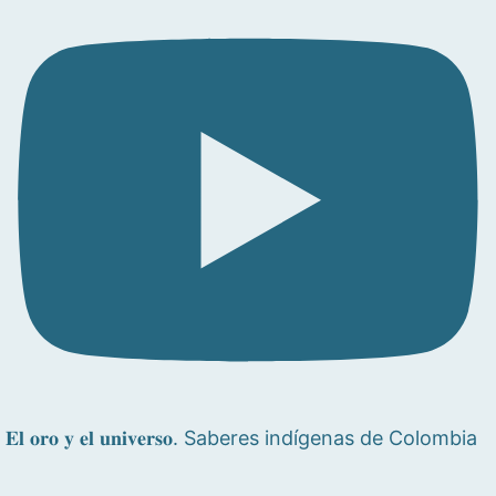
𝐄𝐥 𝐨𝐫𝐨 𝐲 𝐞𝐥 𝐮𝐧𝐢𝐯𝐞𝐫𝐬𝐨. Saberes indígenas de Colombia