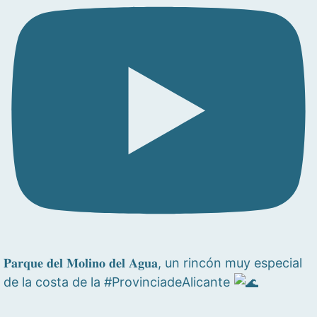
𝐏𝐚𝐫𝐪𝐮𝐞 𝐝𝐞𝐥 𝐌𝐨𝐥𝐢𝐧𝐨 𝐝𝐞𝐥 𝐀𝐠𝐮𝐚, un rincón muy especial
de la costa de la #ProvinciadeAlicante