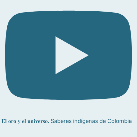
𝐄𝐥 𝐨𝐫𝐨 𝐲 𝐞𝐥 𝐮𝐧𝐢𝐯𝐞𝐫𝐬𝐨. Saberes indígenas de Colombia