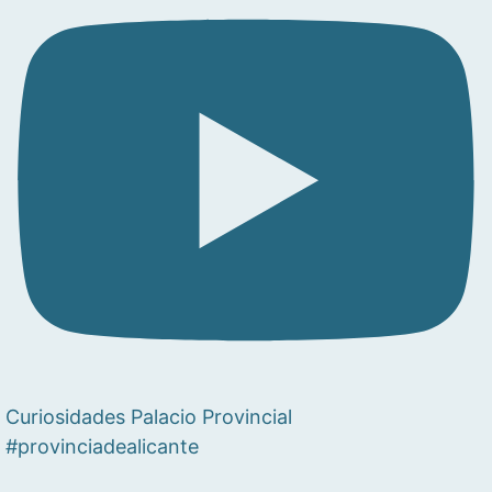
Curiosidades Palacio Provincial
#provinciadealicante