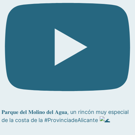
𝐏𝐚𝐫𝐪𝐮𝐞 𝐝𝐞𝐥 𝐌𝐨𝐥𝐢𝐧𝐨 𝐝𝐞𝐥 𝐀𝐠𝐮𝐚, un rincón muy especial
de la costa de la #ProvinciadeAlicante