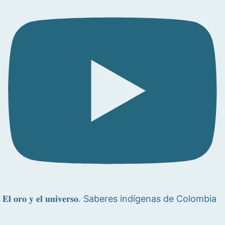
𝐄𝐥 𝐨𝐫𝐨 𝐲 𝐞𝐥 𝐮𝐧𝐢𝐯𝐞𝐫𝐬𝐨. Saberes indígenas de Colombia