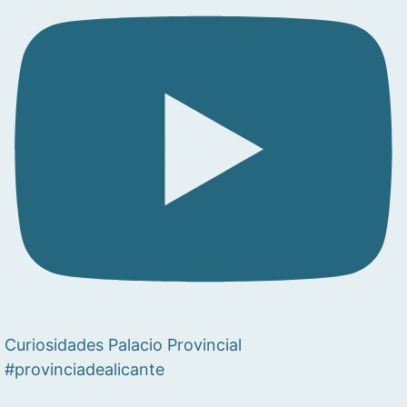
Curiosidades Palacio Provincial
#provinciadealicante