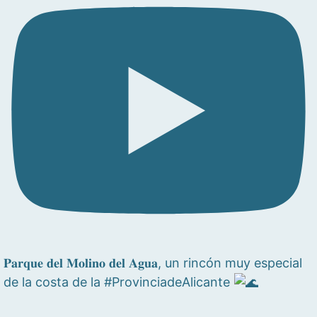
𝐏𝐚𝐫𝐪𝐮𝐞 𝐝𝐞𝐥 𝐌𝐨𝐥𝐢𝐧𝐨 𝐝𝐞𝐥 𝐀𝐠𝐮𝐚, un rincón muy especial
de la costa de la #ProvinciadeAlicante