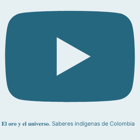
𝐄𝐥 𝐨𝐫𝐨 𝐲 𝐞𝐥 𝐮𝐧𝐢𝐯𝐞𝐫𝐬𝐨. Saberes indígenas de Colombia