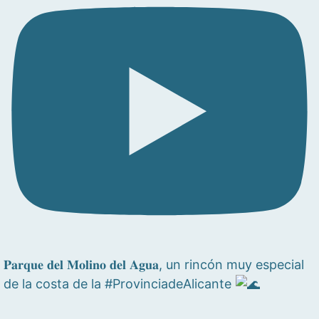
𝐏𝐚𝐫𝐪𝐮𝐞 𝐝𝐞𝐥 𝐌𝐨𝐥𝐢𝐧𝐨 𝐝𝐞𝐥 𝐀𝐠𝐮𝐚, un rincón muy especial
de la costa de la #ProvinciadeAlicante