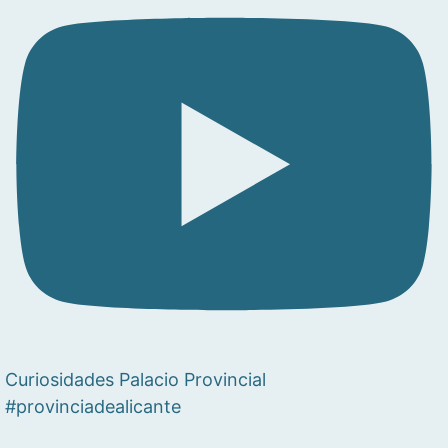
Curiosidades Palacio Provincial
#provinciadealicante