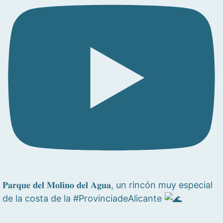
𝐏𝐚𝐫𝐪𝐮𝐞 𝐝𝐞𝐥 𝐌𝐨𝐥𝐢𝐧𝐨 𝐝𝐞𝐥 𝐀𝐠𝐮𝐚, un rincón muy especial
de la costa de la #ProvinciadeAlicante