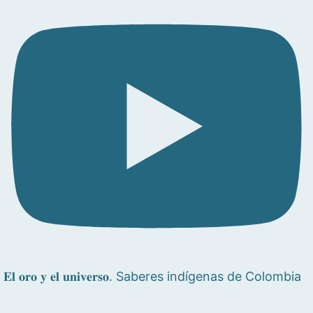
𝐄𝐥 𝐨𝐫𝐨 𝐲 𝐞𝐥 𝐮𝐧𝐢𝐯𝐞𝐫𝐬𝐨. Saberes indígenas de Colombia