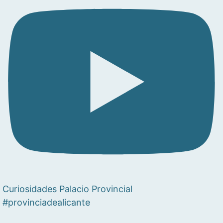
Curiosidades Palacio Provincial
#provinciadealicante