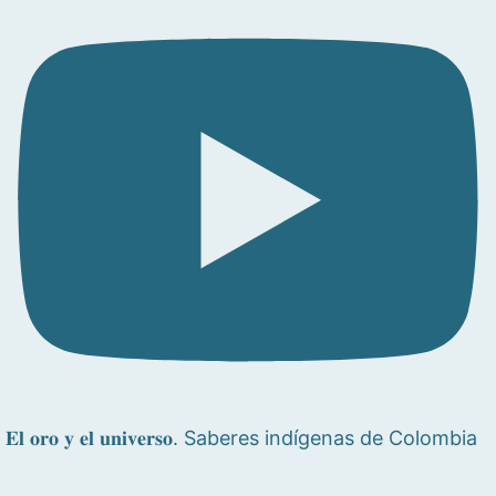
𝐄𝐥 𝐨𝐫𝐨 𝐲 𝐞𝐥 𝐮𝐧𝐢𝐯𝐞𝐫𝐬𝐨. Saberes indígenas de Colombia