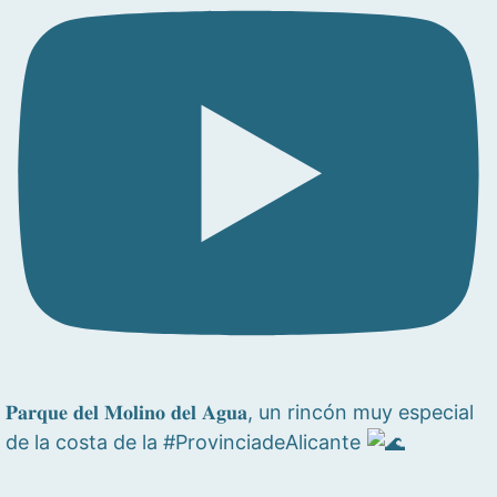
𝐏𝐚𝐫𝐪𝐮𝐞 𝐝𝐞𝐥 𝐌𝐨𝐥𝐢𝐧𝐨 𝐝𝐞𝐥 𝐀𝐠𝐮𝐚, un rincón muy especial
de la costa de la #ProvinciadeAlicante