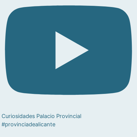
Curiosidades Palacio Provincial
#provinciadealicante