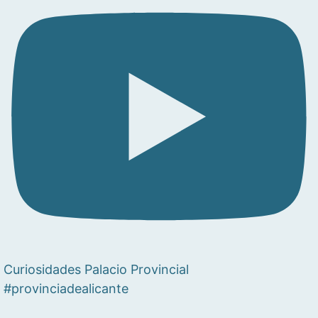
Curiosidades Palacio Provincial
#provinciadealicante