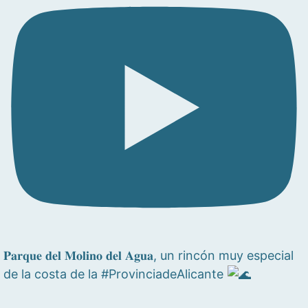
𝐏𝐚𝐫𝐪𝐮𝐞 𝐝𝐞𝐥 𝐌𝐨𝐥𝐢𝐧𝐨 𝐝𝐞𝐥 𝐀𝐠𝐮𝐚, un rincón muy especial
de la costa de la #ProvinciadeAlicante