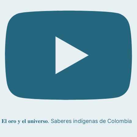
𝐄𝐥 𝐨𝐫𝐨 𝐲 𝐞𝐥 𝐮𝐧𝐢𝐯𝐞𝐫𝐬𝐨. Saberes indígenas de Colombia