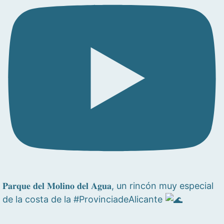
𝐏𝐚𝐫𝐪𝐮𝐞 𝐝𝐞𝐥 𝐌𝐨𝐥𝐢𝐧𝐨 𝐝𝐞𝐥 𝐀𝐠𝐮𝐚, un rincón muy especial
de la costa de la #ProvinciadeAlicante