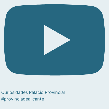
Curiosidades Palacio Provincial
#provinciadealicante