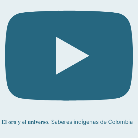
𝐄𝐥 𝐨𝐫𝐨 𝐲 𝐞𝐥 𝐮𝐧𝐢𝐯𝐞𝐫𝐬𝐨. Saberes indígenas de Colombia