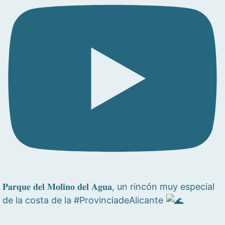
𝐏𝐚𝐫𝐪𝐮𝐞 𝐝𝐞𝐥 𝐌𝐨𝐥𝐢𝐧𝐨 𝐝𝐞𝐥 𝐀𝐠𝐮𝐚, un rincón muy especial
de la costa de la #ProvinciadeAlicante