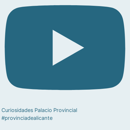
Curiosidades Palacio Provincial
#provinciadealicante