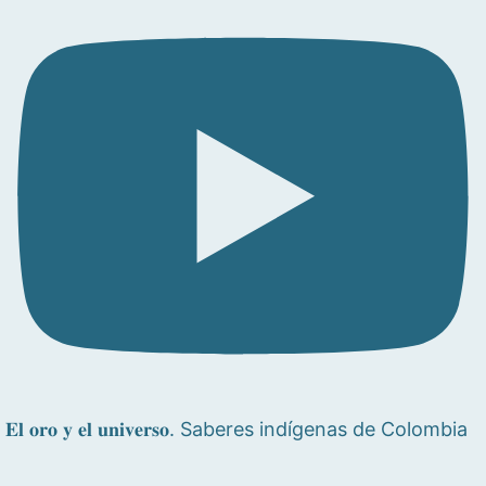
𝐄𝐥 𝐨𝐫𝐨 𝐲 𝐞𝐥 𝐮𝐧𝐢𝐯𝐞𝐫𝐬𝐨. Saberes indígenas de Colombia