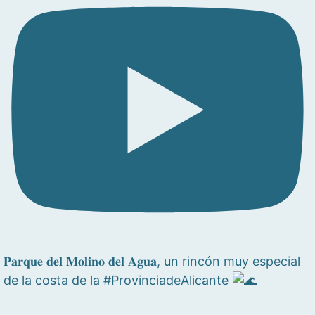
𝐏𝐚𝐫𝐪𝐮𝐞 𝐝𝐞𝐥 𝐌𝐨𝐥𝐢𝐧𝐨 𝐝𝐞𝐥 𝐀𝐠𝐮𝐚, un rincón muy especial
de la costa de la #ProvinciadeAlicante