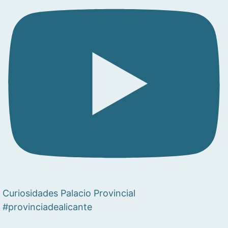
Curiosidades Palacio Provincial
#provinciadealicante