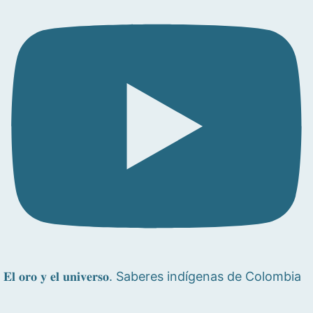
𝐄𝐥 𝐨𝐫𝐨 𝐲 𝐞𝐥 𝐮𝐧𝐢𝐯𝐞𝐫𝐬𝐨. Saberes indígenas de Colombia